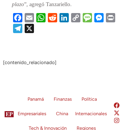
plazo
”, agregó Tanzariello.
Facebook
Email
WhatsApp
Reddit
LinkedIn
Copy
Message
Messe
Prin
Link
Telegram
X
[contenido_relacionado]
Panamá
Finanzas
Política
Empresariales
China
Internacionales
Tech & Innovación
Regiones