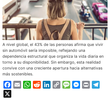
A nivel global, el 43% de las personas afirma que vivir
sin automóvil sería imposible, reflejando una
dependencia estructural que organiza la vida diaria en
torno a su disponibilidad. Sin embargo, esta realidad
convive con una creciente apertura hacia alternativas
más sostenibles.
Facebook
Email
WhatsApp
Reddit
LinkedIn
Copy
Message
Messen
Print
Te
Link
X