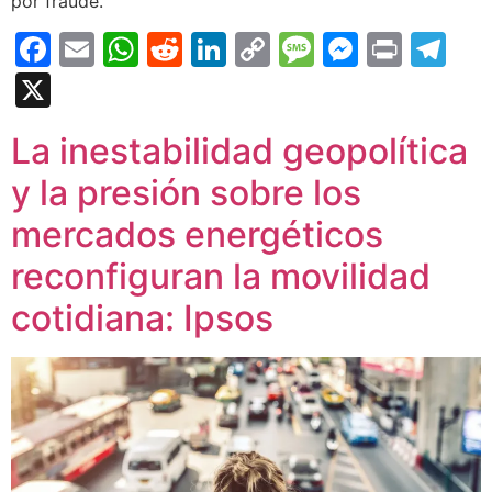
por fraude.
Facebook
Email
WhatsApp
Reddit
LinkedIn
Copy
Message
Messen
Print
Te
Link
X
La inestabilidad geopolítica
y la presión sobre los
mercados energéticos
reconfiguran la movilidad
cotidiana: Ipsos