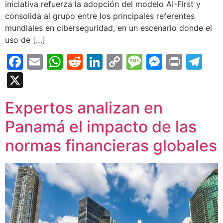
iniciativa refuerza la adopción del modelo AI-First y
consolida al grupo entre los principales referentes
mundiales en ciberseguridad, en un escenario donde el
uso de […]
Facebook
Email
WhatsApp
Reddit
LinkedIn
Copy
Message
Messen
Print
Te
Link
X
Expertos analizan en
Panamá el impacto de las
normas financieras globales