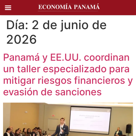
Ir al
contenido
Día:
2 de junio de
2026
Panamá y EE.UU. coordinan
un taller especializado para
mitigar riesgos financieros y
evasión de sanciones