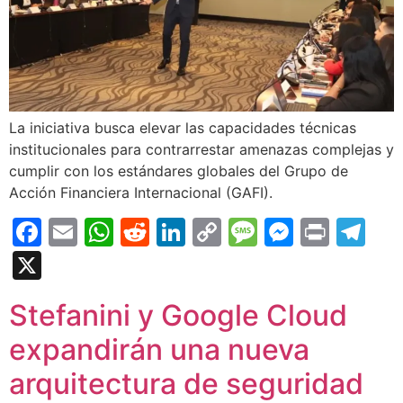
La iniciativa busca elevar las capacidades técnicas
institucionales para contrarrestar amenazas complejas y
cumplir con los estándares globales del Grupo de
Acción Financiera Internacional (GAFI).
Facebook
Email
WhatsApp
Reddit
LinkedIn
Copy
Message
Messen
Print
Te
Link
X
Stefanini y Google Cloud
expandirán una nueva
arquitectura de seguridad