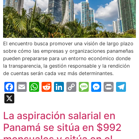
El encuentro busca promover una visión de largo plazo
sobre cómo las empresas y organizaciones panameñas
pueden prepararse para un entorno económico donde
la transparencia, la gestión responsable y la rendición
de cuentas serán cada vez más determinantes.
Facebook
Email
WhatsApp
Reddit
LinkedIn
Copy
Message
Messen
Print
Te
Link
X
La aspiración salarial en
Panamá se sitúa en $992