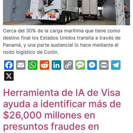
Cerca del 30% de la carga marítima que tiene como
destino final los Estados Unidos transita a través de
Panamá, y una parte sustancial lo hace mediante el
nodo logístico de Colón.
Facebook
Email
WhatsApp
Reddit
LinkedIn
Copy
Message
Messen
Print
Te
Link
X
Herramienta de IA de Visa
ayuda a identificar más de
$26,000 millones en
presuntos fraudes en