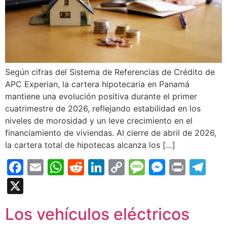
Según cifras del Sistema de Referencias de Crédito de
APC Experian, la cartera hipotecaria en Panamá
mantiene una evolución positiva durante el primer
cuatrimestre de 2026, reflejando estabilidad en los
niveles de morosidad y un leve crecimiento en el
financiamiento de viviendas. Al cierre de abril de 2026,
la cartera total de hipotecas alcanza los […]
Facebook
Email
WhatsApp
Reddit
LinkedIn
Copy
Message
Messen
Print
Te
Link
X
Los vehículos eléctricos