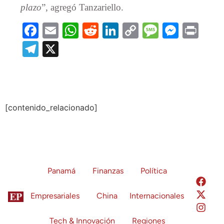
plazo
”, agregó Tanzariello.
Facebook
Email
WhatsApp
Reddit
LinkedIn
Copy
Message
Messe
Prin
Link
Telegram
X
[contenido_relacionado]
Panamá
Finanzas
Política
Empresariales
China
Internacionales
Tech & Innovación
Regiones