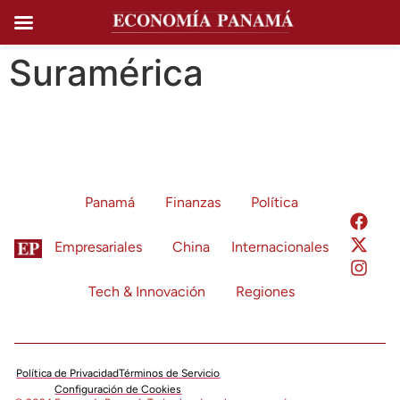
Ir al
contenido
Suramérica
Panamá
Finanzas
Política
Empresariales
China
Internacionales
Tech & Innovación
Regiones
Política de Privacidad
Términos de Servicio
Configuración de Cookies