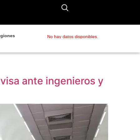
giones
No hay datos disponibles.
visa ante ingenieros y