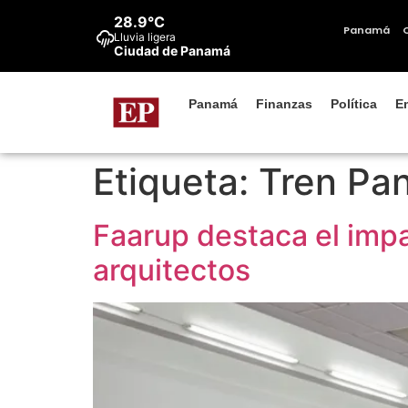
contenido
28.9°C
Panamá
Lluvia ligera
Ciudad de Panamá
Panamá
Finanzas
Política
E
Etiqueta:
Tren Pa
Faarup destaca el impa
arquitectos