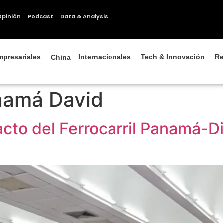
Opinión
Podcast
Data & Analysis
mpresariales
Internacionales
Tech & Innovación
Re
China
namá David
cto del Ferrocarril Panamá-Di