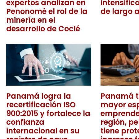
expertos analizan en
intensific
Penonomé el rol de la
de largo 
minería en el
desarrollo de Coclé
Panamá logra la
Panamá ti
recertificación ISO
mayor esp
900:2015 y fortalece la
emprende
confianza
región, pe
internacional en su
tiene pro