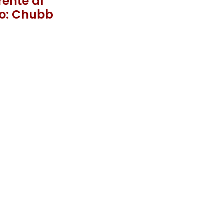
rente al
o: Chubb