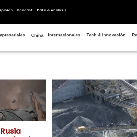
Opinión
Podcast
Data & Analysis
mpresariales
Internacionales
Tech & Innovación
Re
China
 Rusia