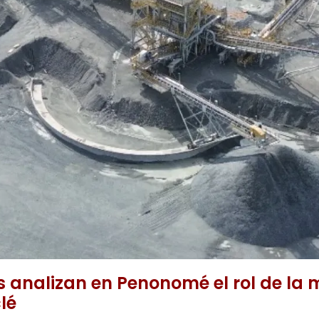
 analizan en Penonomé el rol de la 
lé