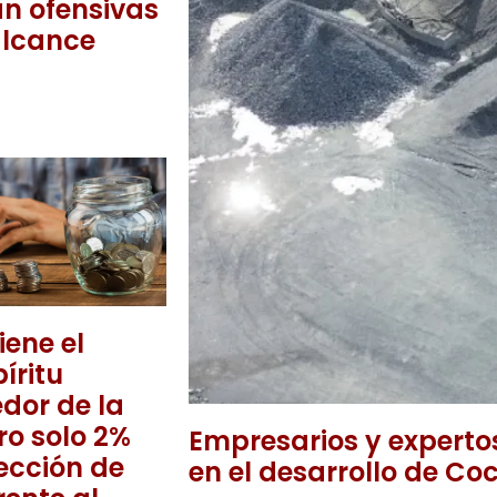
an ofensivas
alcance
ene el
íritu
dor de la
ro solo 2%
Empresarios y expertos
tección de
en el desarrollo de Coc