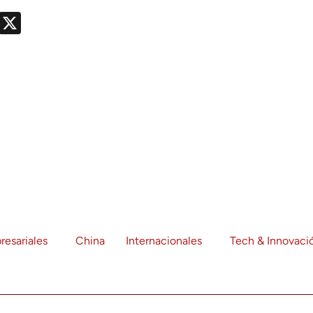
nger
nt
Telegram
X
resariales
China
Internacionales
Tech & Innovaci