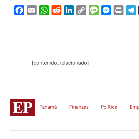
Facebook
Email
WhatsApp
Reddit
LinkedIn
Copy
Message
Messe
Pri
Link
[contenido_relacionado]
Panamá
Finanzas
Política
Emp