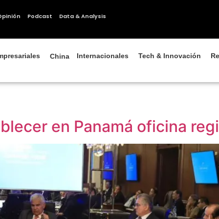
Opinión
Podcast
Data & Analysis
mpresariales
Internacionales
Tech & Innovación
Re
China
lecer en Panamá oficina regi