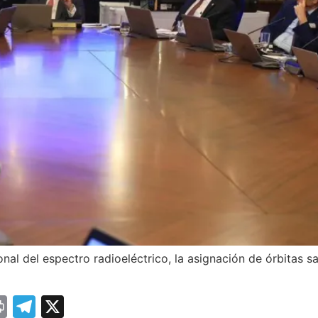
onal del espectro radioeléctrico, la asignación de órbitas s
sage
essenger
Print
Telegram
X