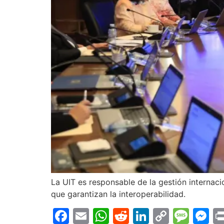
La UIT es responsable de la gestión internaci
que garantizan la interoperabilidad.
Facebook
Email
WhatsApp
Reddit
LinkedIn
Copy
Mes
M