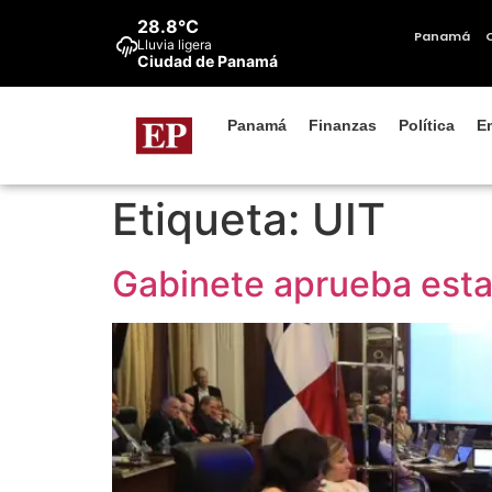
contenido
28.8°C
Panamá
Lluvia ligera
Ciudad de Panamá
Panamá
Finanzas
Política
E
Etiqueta:
UIT
Gabinete aprueba estab