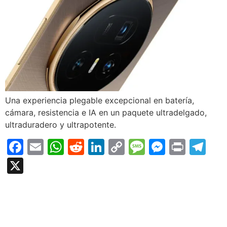
Una experiencia plegable excepcional en batería,
cámara, resistencia e IA en un paquete ultradelgado,
ultraduradero y ultrapotente.
Facebook
Email
WhatsApp
Reddit
LinkedIn
Copy
Message
Messen
Print
Te
Link
X