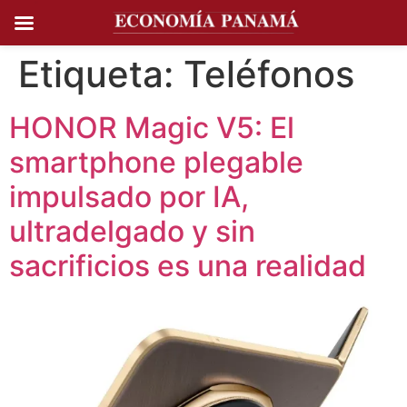
Ir al
contenido
Etiqueta:
Teléfonos
HONOR Magic V5: El
smartphone plegable
impulsado por IA,
ultradelgado y sin
sacrificios es una realidad