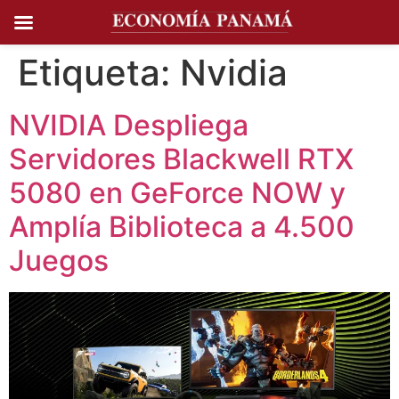
Ir al
contenido
Etiqueta:
Nvidia
NVIDIA Despliega
Servidores Blackwell RTX
5080 en GeForce NOW y
Amplía Biblioteca a 4.500
Juegos