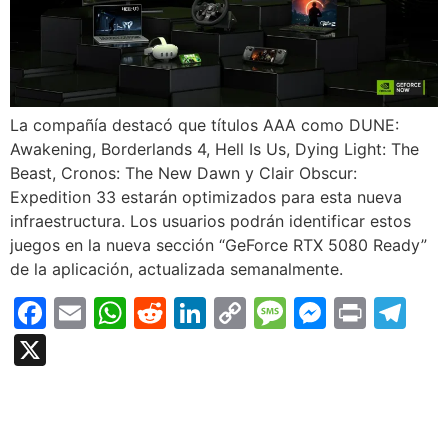
La compañía destacó que títulos AAA como DUNE:
Awakening, Borderlands 4, Hell Is Us, Dying Light: The
Beast, Cronos: The New Dawn y Clair Obscur:
Expedition 33 estarán optimizados para esta nueva
infraestructura. Los usuarios podrán identificar estos
juegos en la nueva sección “GeForce RTX 5080 Ready”
de la aplicación, actualizada semanalmente.
Facebook
Email
WhatsApp
Reddit
LinkedIn
Copy
Message
Messen
Print
Te
Link
X