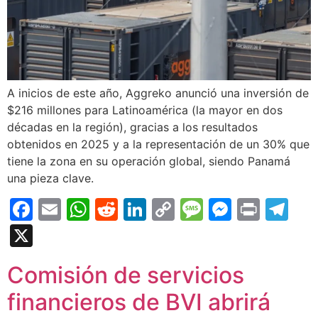
A inicios de este año, Aggreko anunció una inversión de
$216 millones para Latinoamérica (la mayor en dos
décadas en la región), gracias a los resultados
obtenidos en 2025 y a la representación de un 30% que
tiene la zona en su operación global, siendo Panamá
una pieza clave.
Facebook
Email
WhatsApp
Reddit
LinkedIn
Copy
Message
Messen
Print
Te
Link
X
Comisión de servicios
financieros de BVI abrirá