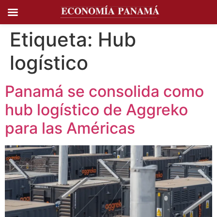
Ir al
contenido
Etiqueta:
Hub
logístico
Panamá se consolida como
hub logístico de Aggreko
para las Américas