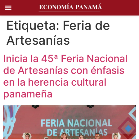
Ir al
contenido
Etiqueta:
Feria de
Artesanías
Inicia la 45ª Feria Nacional
de Artesanías con énfasis
en la herencia cultural
panameña