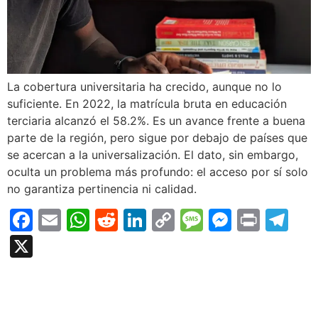
La cobertura universitaria ha crecido, aunque no lo
suficiente. En 2022, la matrícula bruta en educación
terciaria alcanzó el 58.2%. Es un avance frente a buena
parte de la región, pero sigue por debajo de países que
se acercan a la universalización. El dato, sin embargo,
oculta un problema más profundo: el acceso por sí solo
no garantiza pertinencia ni calidad.
Facebook
Email
WhatsApp
Reddit
LinkedIn
Copy
Message
Messen
Print
Te
Link
X