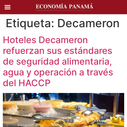
Ir al
contenido
Etiqueta:
Decameron
Hoteles Decameron
refuerzan sus estándares
de seguridad alimentaria,
agua y operación a través
del HACCP