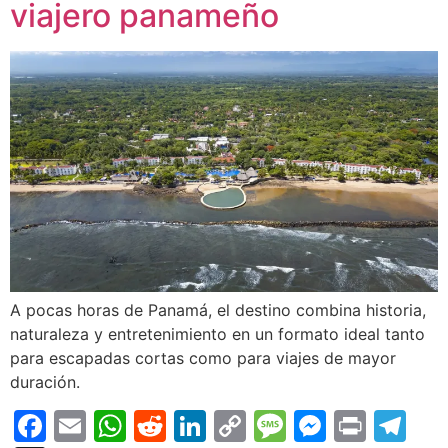
viajero panameño
A pocas horas de Panamá, el destino combina historia,
naturaleza y entretenimiento en un formato ideal tanto
para escapadas cortas como para viajes de mayor
duración.
Facebook
Email
WhatsApp
Reddit
LinkedIn
Copy
Message
Messen
Print
Te