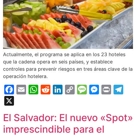
Actualmente, el programa se aplica en los 23 hoteles
que la cadena opera en seis países, y establece
controles para prevenir riesgos en tres áreas clave de la
operación hotelera.
Facebook
Email
WhatsApp
Reddit
LinkedIn
Copy
Message
Messen
Print
Te
Link
X
El Salvador: El nuevo «Spot»
imprescindible para el