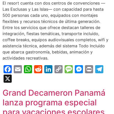
El resort cuenta con dos centros de convenciones —
Las Esclusas y Las Islas— con capacidad para hasta
500 personas cada uno, equipados con montajes
flexibles y recursos técnicos de última generación.
Entre los servicios que ofrece destacan talleres de
integración, fiestas temáticas, transporte incluido,
coffee breaks, equipos audiovisuales completos, wifi y
asistencia técnica, además del sistema Todo Incluido
que abarca gastronomía, bebidas, animación y
actividades recreativas.
Facebook
Email
WhatsApp
Reddit
LinkedIn
Copy
Message
Messen
Print
Te
Link
X
Grand Decameron Panamá
lanza programa especial
para vacaciones escolares