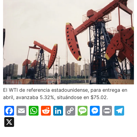
El WTI de referencia estadounidense, para entrega en
abril, avanzaba 5.32%, situándose en $75.02.
Facebook
Email
WhatsApp
Reddit
LinkedIn
Copy
Message
Messen
Print
Te
Link
X