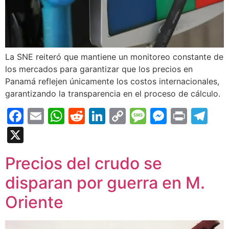
La SNE reiteró que mantiene un monitoreo constante de
los mercados para garantizar que los precios en
Panamá reflejen únicamente los costos internacionales,
garantizando la transparencia en el proceso de cálculo.
Facebook
Email
WhatsApp
Reddit
LinkedIn
Copy
Message
Messen
Print
Te
Link
X
Precios del crudo se
disparan por guerra en M.
Oriente