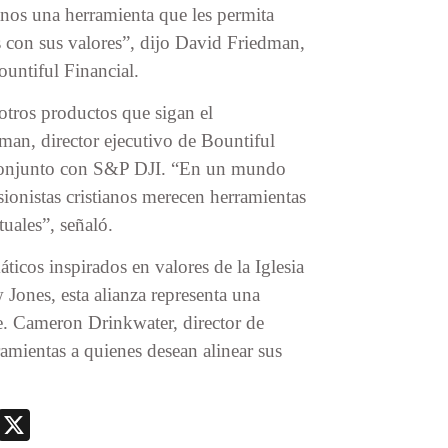
ianos una herramienta que les permita
s con sus valores”, dijo David Friedman,
ountiful Financial.
otros productos que sigan el
an, director ejecutivo de Bountiful
o conjunto con S&P DJI. “En un mundo
ionistas cristianos merecen herramientas
tuales”, señaló.
ticos inspirados en valores de la Iglesia
ones, esta alianza representa una
fe. Cameron Drinkwater, director de
amientas a quienes desean alinear sus
nger
nt
Telegram
X