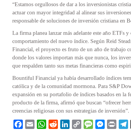
“Estamos orgullosos de dar a los inversionistas crist
actuar con mayor integridad al alinear sus inversione
responsable de soluciones de inversión cristiana en B
La firma planea lanzar más adelante este año ETFs y 
comportamiento del nuevo índice. Según Reid Steadm
Financial, el proyecto es fruto de un año de trabaj
donde los valores importan más que nunca, los invers
que respalden tanto sus metas financieras como espiri
Bountiful Financial ya había desarrollado índices temá
católica y de la comunidad mormona. Para S&P Dow J
expansión en su portafolio de índices basados en la 
producto de la firma, afirmó que buscan “ofrecer herr
creencias religiosas con sus estrategias de inversión”.
Facebook
Email
WhatsApp
Reddit
LinkedIn
Copy
Message
Messe
Pri