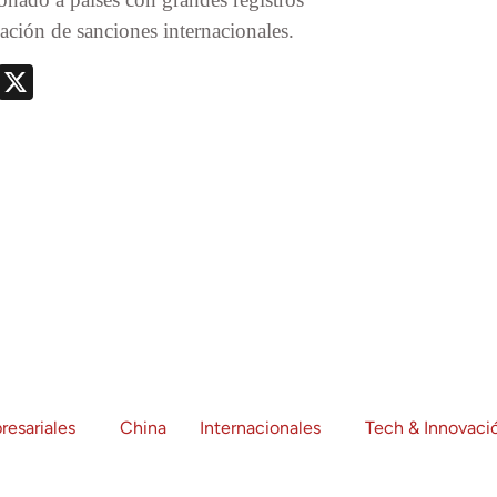
ción de sanciones internacionales.
nger
nt
Telegram
X
resariales
China
Internacionales
Tech & Innovaci