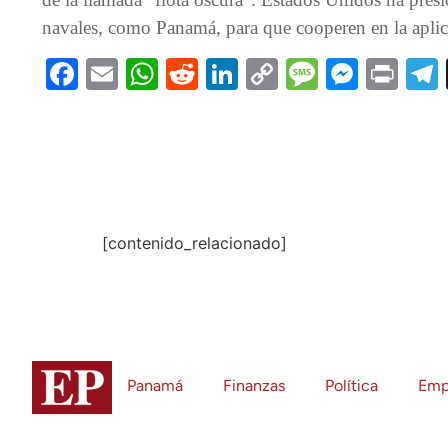
navales, como Panamá, para que cooperen en la aplica
Facebook
Email
WhatsApp
Reddit
LinkedIn
Copy
Message
Messe
Pri
Link
[contenido_relacionado]
Panamá
Finanzas
Política
Emp