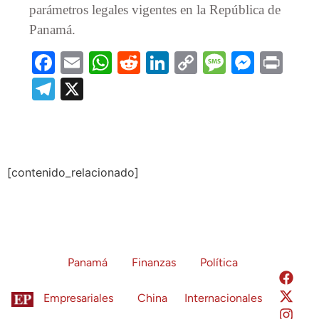
parámetros legales vigentes en la República de
Panamá.
Facebook
Email
WhatsApp
Reddit
LinkedIn
Copy
Message
Messe
Prin
Link
Telegram
X
[contenido_relacionado]
Panamá
Finanzas
Política
Empresariales
China
Internacionales