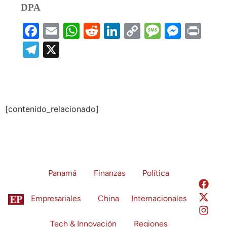
DPA
Facebook
Email
WhatsApp
Reddit
LinkedIn
Copy
Message
Messe
Prin
Link
Telegram
X
[contenido_relacionado]
Panamá
Finanzas
Política
Empresariales
China
Internacionales
Tech & Innovación
Regiones