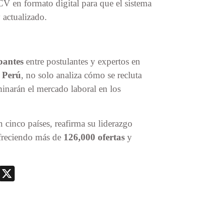
CV en formato digital para que el sistema
 actualizado.
pantes
entre postulantes y expertos en
 Perú
, no solo analiza cómo se recluta
minarán el mercado laboral en los
n cinco países, reafirma su liderazgo
ofreciendo más de
126,000 ofertas
y
.
nger
nt
Telegram
X