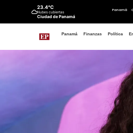
23.4°C
Panamá
Nubes cubiertas
Ciudad de Panamá
Panamá
Finanzas
Política
E