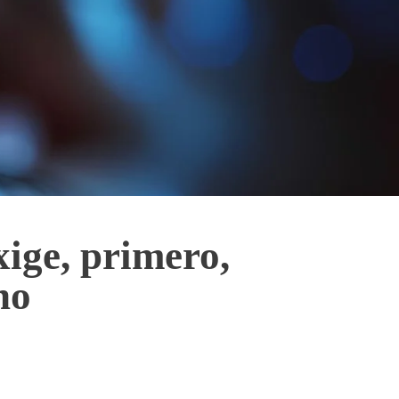
xige, primero,
no