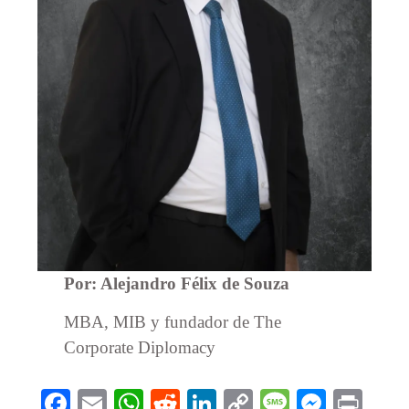
Por: Alejandro Félix de Souza
MBA, MIB y fundador de The
Corporate Diplomacy
Facebook
Email
WhatsApp
Reddit
LinkedIn
Copy
Message
Messe
Prin