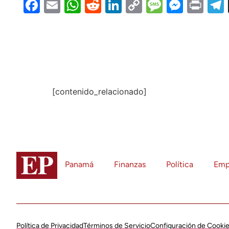
Facebook
Email
WhatsApp
Reddit
LinkedIn
Copy
Message
Messe
Pri
Link
[contenido_relacionado]
Panamá
Finanzas
Política
Emp
Política de Privacidad
Términos de Servicio
Configuración de Cooki