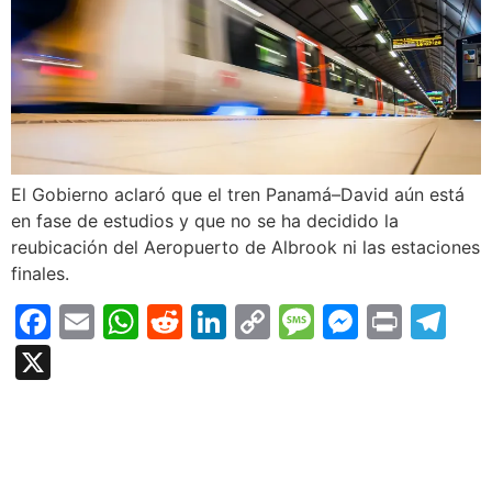
El Gobierno aclaró que el tren Panamá–David aún está
en fase de estudios y que no se ha decidido la
reubicación del Aeropuerto de Albrook ni las estaciones
finales.
Facebook
Email
WhatsApp
Reddit
LinkedIn
Copy
Message
Messen
Print
Te
Link
X