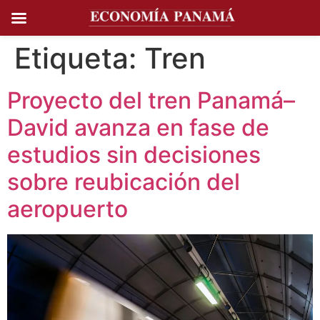
Ir al
contenido
Etiqueta:
Tren
Proyecto del tren Panamá–
David avanza en fase de
estudios sin decisiones
sobre reubicación del
aeropuerto