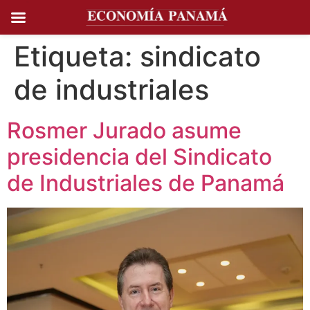
Ir al
contenido
Etiqueta:
sindicato
de industriales
Rosmer Jurado asume
presidencia del Sindicato
de Industriales de Panamá