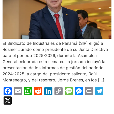
El Sindicato de Industriales de Panamá (SIP) eligió a
Rosmer Jurado como presidente de su Junta Directiva
para el período 2025-2026, durante la Asamblea
General celebrada esta semana. La jornada incluyó la
presentación de los informes de gestión del período
2024-2025, a cargo del presidente saliente, Raúl
Montenegro, y del tesorero, Jorge Brenes, en los […]
Facebook
Email
WhatsApp
Reddit
LinkedIn
Copy
Message
Messen
Print
Te
Link
X