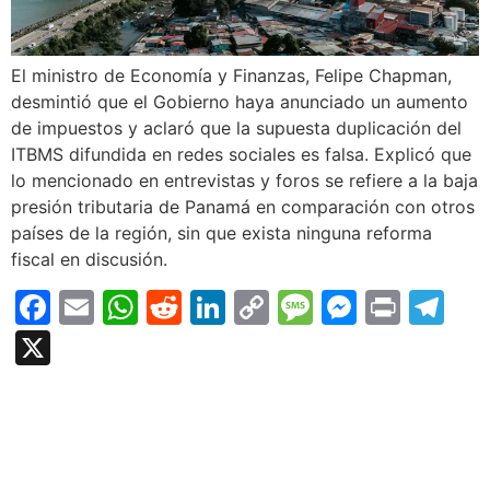
El ministro de Economía y Finanzas, Felipe Chapman,
desmintió que el Gobierno haya anunciado un aumento
de impuestos y aclaró que la supuesta duplicación del
ITBMS difundida en redes sociales es falsa. Explicó que
lo mencionado en entrevistas y foros se refiere a la baja
presión tributaria de Panamá en comparación con otros
países de la región, sin que exista ninguna reforma
fiscal en discusión.
Facebook
Email
WhatsApp
Reddit
LinkedIn
Copy
Message
Messen
Print
Te
Link
X