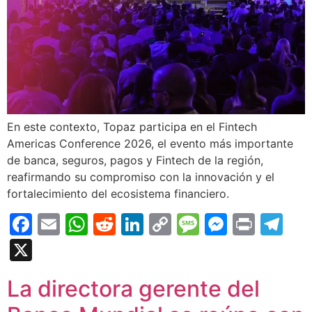
En este contexto, Topaz participa en el Fintech
Americas Conference 2026, el evento más importante
de banca, seguros, pagos y Fintech de la región,
reafirmando su compromiso con la innovación y el
fortalecimiento del ecosistema financiero.
Facebook
Email
WhatsApp
Reddit
LinkedIn
Copy
Message
Messen
Print
Te
Link
X
La directora gerente del