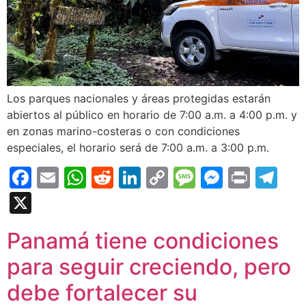
Los parques nacionales y áreas protegidas estarán
abiertos al público en horario de 7:00 a.m. a 4:00 p.m. y
en zonas marino-costeras o con condiciones
especiales, el horario será de 7:00 a.m. a 3:00 p.m.
Facebook
Email
WhatsApp
Reddit
LinkedIn
Copy
Message
Messen
Print
Te
Link
X
Panamá tiene condiciones
para seguir creciendo, pero
debe fortalecer su