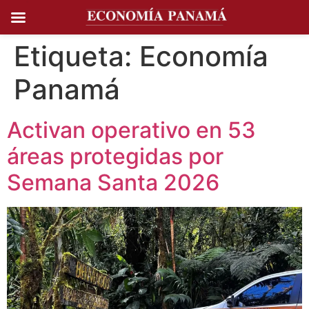
Ir al
contenido
Etiqueta:
Economía
Panamá
Activan operativo en 53
áreas protegidas por
Semana Santa 2026