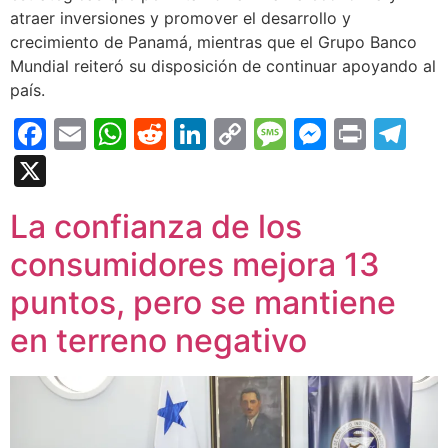
atraer inversiones y promover el desarrollo y
crecimiento de Panamá, mientras que el Grupo Banco
Mundial reiteró su disposición de continuar apoyando al
país.
Facebook
Email
WhatsApp
Reddit
LinkedIn
Copy
Message
Messen
Print
Te
Link
X
La confianza de los
consumidores mejora 13
puntos, pero se mantiene
en terreno negativo