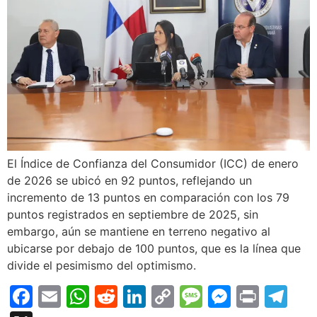
El Índice de Confianza del Consumidor (ICC) de enero
de 2026 se ubicó en 92 puntos, reflejando un
incremento de 13 puntos en comparación con los 79
puntos registrados en septiembre de 2025, sin
embargo, aún se mantiene en terreno negativo al
ubicarse por debajo de 100 puntos, que es la línea que
divide el pesimismo del optimismo.
Facebook
Email
WhatsApp
Reddit
LinkedIn
Copy
Message
Messen
Print
Te