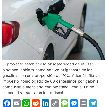
El proyecto establece la obligatoriedad de utilizar
bioetanol anhidro como aditivo oxigenante en las
gasolinas, en una proporción del 10%. Además, fija un
impuesto homologado de 60 centésimos por galón al
combustible mezclado con bioetanol, con el fin de
estandarizar su tratamiento fiscal.
Facebook
Email
WhatsApp
Reddit
LinkedIn
Copy
Message
Messen
Print
Te