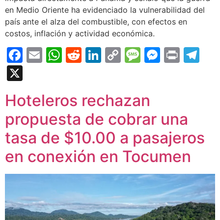
en Medio Oriente ha evidenciado la vulnerabilidad del
país ante el alza del combustible, con efectos en
costos, inflación y actividad económica.
Facebook
Email
WhatsApp
Reddit
LinkedIn
Copy
Message
Messen
Print
Te
Link
X
Hoteleros rechazan
propuesta de cobrar una
tasa de $10.00 a pasajeros
en conexión en Tocumen