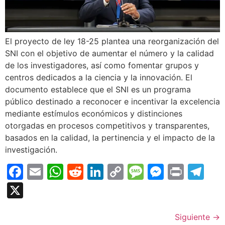
El proyecto de ley 18-25 plantea una reorganización del
SNI con el objetivo de aumentar el número y la calidad
de los investigadores, así como fomentar grupos y
centros dedicados a la ciencia y la innovación. El
documento establece que el SNI es un programa
público destinado a reconocer e incentivar la excelencia
mediante estímulos económicos y distinciones
otorgadas en procesos competitivos y transparentes,
basados en la calidad, la pertinencia y el impacto de la
investigación.
Facebook
Email
WhatsApp
Reddit
LinkedIn
Copy
Message
Messen
Print
Te
Link
X
Siguiente
→