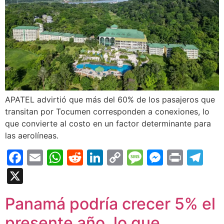
APATEL advirtió que más del 60% de los pasajeros que
transitan por Tocumen corresponden a conexiones, lo
que convierte al costo en un factor determinante para
las aerolíneas.
Facebook
Email
WhatsApp
Reddit
LinkedIn
Copy
Message
Messen
Print
Te
Link
X
Panamá podría crecer 5% el
presente año, lo que