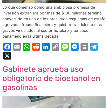
Lo que comenzó como una ambiciosa promesa de
inversión extranjera por más de $100 millones terminó
convertido en uno de los presuntos esquemas de estafa
agravada, fraude financiero y quiebra fraudulenta más
graves vinculados al sector hotelero y turístico
panameño en la última década.
Facebook
Email
WhatsApp
Reddit
LinkedIn
Copy
Message
Messen
Print
Te
Link
X
Gabinete aprueba uso
obligatorio de bioetanol en
gasolinas