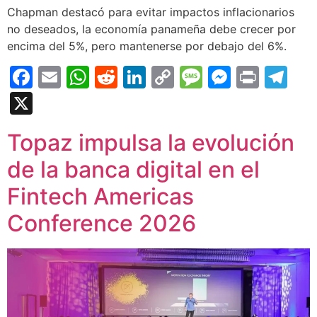
Chapman destacó para evitar impactos inflacionarios
no deseados, la economía panameña debe crecer por
encima del 5%, pero mantenerse por debajo del 6%.
Facebook
Email
WhatsApp
Reddit
LinkedIn
Copy
Message
Messen
Print
Te
Link
X
Topaz impulsa la evolución
de la banca digital en el
Fintech Americas
Conference 2026