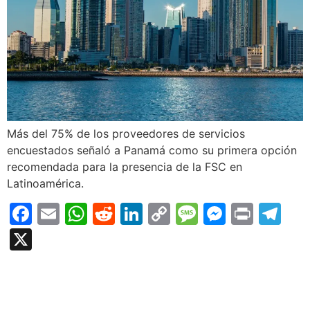
Más del 75% de los proveedores de servicios
encuestados señaló a Panamá como su primera opción
recomendada para la presencia de la FSC en
Latinoamérica.
Facebook
Email
WhatsApp
Reddit
LinkedIn
Copy
Message
Messen
Print
Te
Link
X