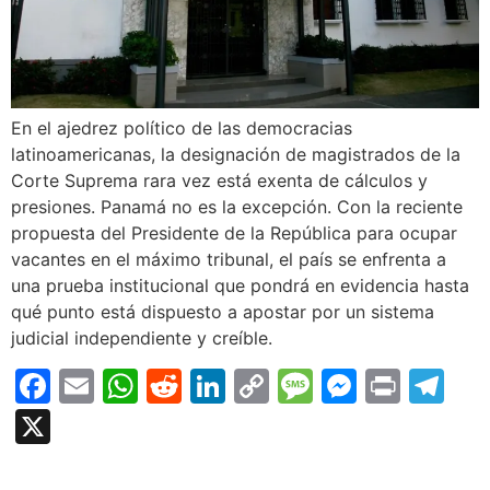
En el ajedrez político de las democracias
latinoamericanas, la designación de magistrados de la
Corte Suprema rara vez está exenta de cálculos y
presiones. Panamá no es la excepción. Con la reciente
propuesta del Presidente de la República para ocupar
vacantes en el máximo tribunal, el país se enfrenta a
una prueba institucional que pondrá en evidencia hasta
qué punto está dispuesto a apostar por un sistema
judicial independiente y creíble.
Facebook
Email
WhatsApp
Reddit
LinkedIn
Copy
Message
Messen
Print
Te
Link
X