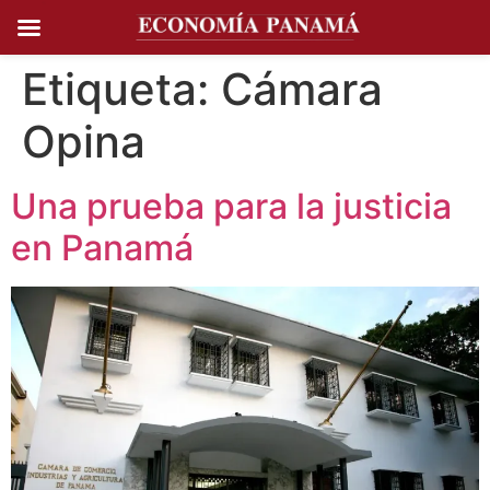
Ir al
contenido
Etiqueta:
Cámara
Opina
Una prueba para la justicia
en Panamá