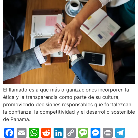
El llamado es a que más organizaciones incorporen la
ética y la transparencia como parte de su cultura,
promoviendo decisiones responsables que fortalezcan
la confianza, la competitividad y el desarrollo sostenible
de Panamá.
Facebook
Email
WhatsApp
Reddit
LinkedIn
Copy
Message
Messen
Print
Te