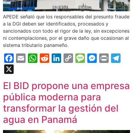
APEDE señaló que los responsables del presunto fraude
a la DGI deben ser identificados, procesados y
sancionados con todo el rigor de la ley, sin excepciones
ni contemplaciones, por el grave daño que ocasionan al
sistema tributario panameño.
Facebook
Email
WhatsApp
Reddit
LinkedIn
Copy
Message
Messen
Print
Te
Link
X
El BID propone una empresa
pública moderna para
transformar la gestión del
agua en Panamá