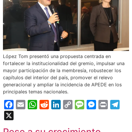
López Tom presentó una propuesta centrada en
fortalecer la institucionalidad del gremio, impulsar una
mayor participación de la membresía, robustecer los
capítulos del interior del país, promover el relevo
generacional y ampliar la incidencia de APEDE en los
principales temas nacionales.
Facebook
Email
WhatsApp
Reddit
LinkedIn
Copy
Message
Messen
Print
Te
Link
X
Pese a su crecimiento