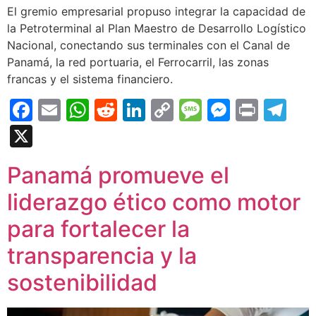
El gremio empresarial propuso integrar la capacidad de
la Petroterminal al Plan Maestro de Desarrollo Logístico
Nacional, conectando sus terminales con el Canal de
Panamá, la red portuaria, el Ferrocarril, las zonas
francas y el sistema financiero.
Facebook
Email
WhatsApp
Reddit
LinkedIn
Copy
Message
Messen
Print
Te
Link
X
Panamá promueve el
liderazgo ético como motor
para fortalecer la
transparencia y la
sostenibilidad