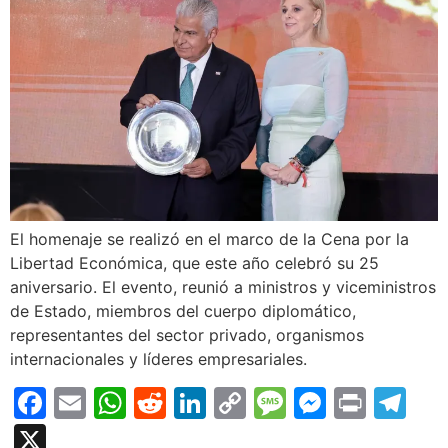
El homenaje se realizó en el marco de la Cena por la
Libertad Económica, que este año celebró su 25
aniversario. El evento, reunió a ministros y viceministros
de Estado, miembros del cuerpo diplomático,
representantes del sector privado, organismos
internacionales y líderes empresariales.
Facebook
Email
WhatsApp
Reddit
LinkedIn
Copy
Message
Messen
Print
Te
Link
X