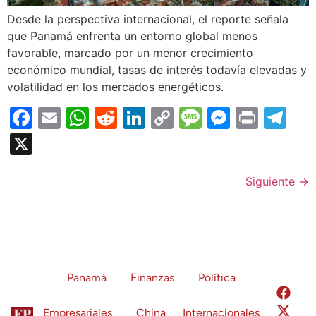
Desde la perspectiva internacional, el reporte señala
que Panamá enfrenta un entorno global menos
favorable, marcado por un menor crecimiento
económico mundial, tasas de interés todavía elevadas y
volatilidad en los mercados energéticos.
Facebook
Email
WhatsApp
Reddit
LinkedIn
Copy
Message
Messen
Print
Te
Link
X
Siguiente
→
Panamá
Finanzas
Política
Empresariales
China
Internacionales