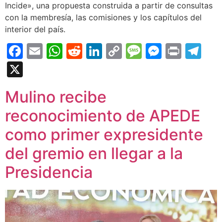
Incide», una propuesta construida a partir de consultas
con la membresía, las comisiones y los capítulos del
interior del país.
Facebook
Email
WhatsApp
Reddit
LinkedIn
Copy
Message
Messen
Print
Te
Link
X
Mulino recibe
reconocimiento de APEDE
como primer expresidente
del gremio en llegar a la
Presidencia