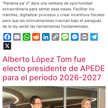
“Panamá pa’ tí” abre una ventana de oportunidad
extraordinaria para sentar esas bases. Facilitar los
trámites, digitalizar procesos y crear incentivos fiscales
para que las microempresas crezcan bajo el paraguas
de la ley serán las herramientas fundamentales.
Facebook
Email
WhatsApp
Reddit
LinkedIn
Copy
Message
Messen
Print
Te
Link
X
Alberto López Tom fue
electo presidente de APEDE
para el período 2026-2027