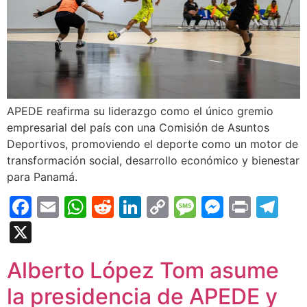
APEDE reafirma su liderazgo como el único gremio
empresarial del país con una Comisión de Asuntos
Deportivos, promoviendo el deporte como un motor de
transformación social, desarrollo económico y bienestar
para Panamá.
Facebook
Email
WhatsApp
Reddit
LinkedIn
Copy
Message
Messen
Print
Te
Link
X
Alberto López Tom asume
la presidencia de APEDE y