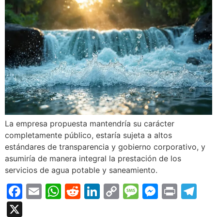
La empresa propuesta mantendría su carácter
completamente público, estaría sujeta a altos
estándares de transparencia y gobierno corporativo, y
asumiría de manera integral la prestación de los
servicios de agua potable y saneamiento.
Facebook
Email
WhatsApp
Reddit
LinkedIn
Copy
Message
Messen
Print
Te
Link
X