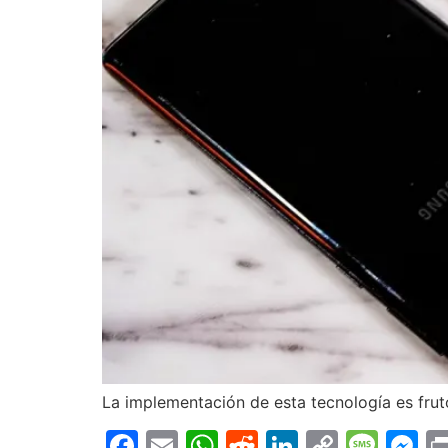
La implementación de esta tecnología es frut
Facebook
Email
WhatsApp
Reddit
LinkedIn
Copy
Mes
M