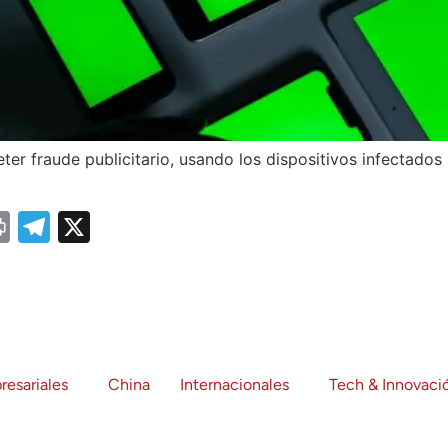
ter fraude publicitario, usando los dispositivos infectados 
sage
essenger
Print
Telegram
X
resariales
China
Internacionales
Tech & Innovaci