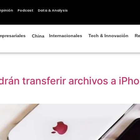
Opinión
Podcast
Data & Analysis
mpresariales
Internacionales
Tech & Innovación
Re
China
rán transferir archivos a iP