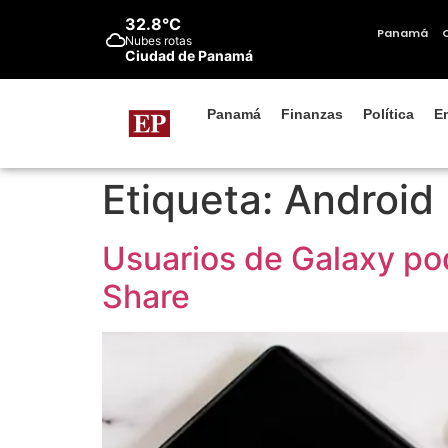
contenido
32.8°C
Panamá
Nubes rotas
Ciudad de Panamá
Panamá
Finanzas
Política
E
Etiqueta:
Android
Usuarios de Galaxy pod
Share