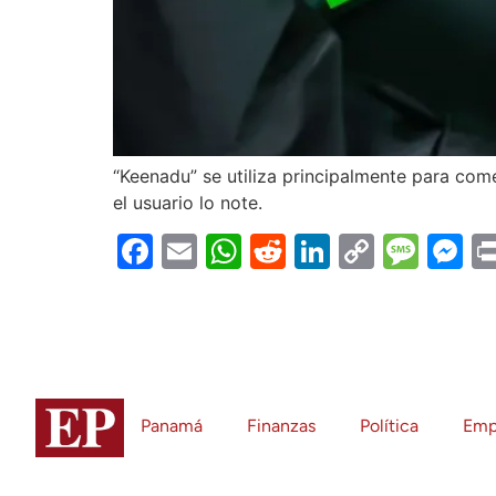
“Keenadu” se utiliza principalmente para come
el usuario lo note.
Facebook
Email
WhatsApp
Reddit
LinkedIn
Copy
Mes
M
Link
Panamá
Finanzas
Política
Emp