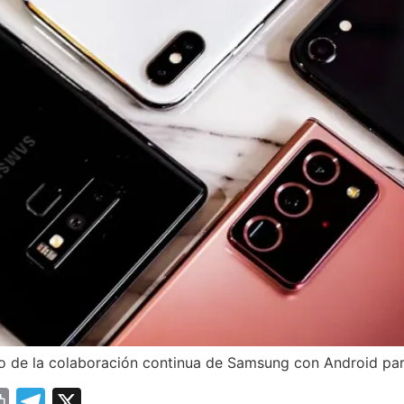
o de la colaboración continua de Samsung con Android para
sage
essenger
Print
Telegram
X