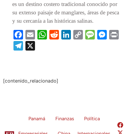
es un destino costero tradicional conocido por
su extenso paisaje de manglares, áreas de pesca
y su cercanía a las históricas salinas.
Facebook
Email
WhatsApp
Reddit
LinkedIn
Copy
Message
Messe
Prin
Link
Telegram
X
[contenido_relacionado]
Panamá
Finanzas
Política
Empresariales
China
Internacionales