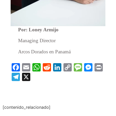
Por: Loney Armijo
Managing Director
Arcos Dorados en Panamá
Facebook
Email
WhatsApp
Reddit
LinkedIn
Copy
Message
Messe
Prin
Link
Telegram
X
[contenido_relacionado]