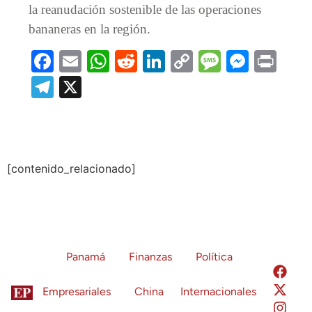
la reanudación sostenible de las operaciones
bananeras en la región.
Facebook
Email
WhatsApp
Reddit
LinkedIn
Copy
Message
Messe
Prin
Link
Telegram
X
[contenido_relacionado]
Panamá
Finanzas
Política
Empresariales
China
Internacionales