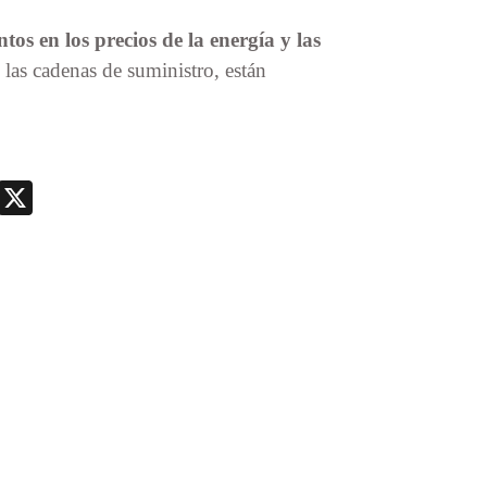
os en los precios de la energía y las
e las cadenas de suministro, están
nger
nt
Telegram
X