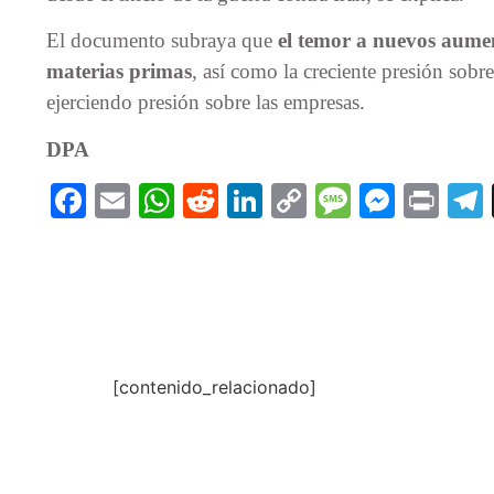
El documento subraya que
el temor a nuevos aument
materias primas
, así como la creciente presión sobr
ejerciendo presión sobre las empresas.
DPA
Facebook
Email
WhatsApp
Reddit
LinkedIn
Copy
Message
Messe
Pri
Link
[contenido_relacionado]