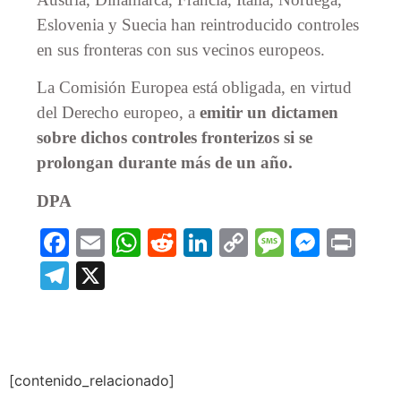
Eslovenia y Suecia han reintroducido controles
en sus fronteras con sus vecinos europeos.
La Comisión Europea está obligada, en virtud
del Derecho europeo, a
emitir un dictamen
sobre dichos controles fronterizos si se
prolongan durante más de un año.
DPA
Facebook
Email
WhatsApp
Reddit
LinkedIn
Copy
Message
Messe
Prin
Link
Telegram
X
[contenido_relacionado]