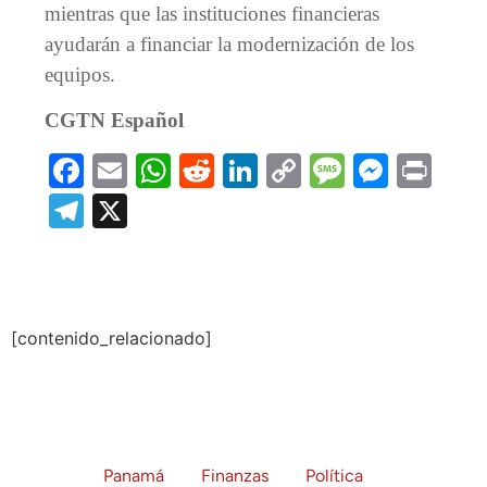
mientras que las instituciones financieras
ayudarán a financiar la modernización de los
equipos.
CGTN Español
Facebook
Email
WhatsApp
Reddit
LinkedIn
Copy
Message
Messe
Prin
Link
Telegram
X
[contenido_relacionado]
Panamá
Finanzas
Política