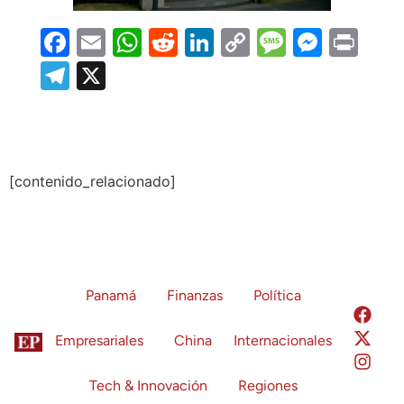
Facebook
Email
WhatsApp
Reddit
LinkedIn
Copy
Message
Messe
Prin
Link
Telegram
X
[contenido_relacionado]
Panamá
Finanzas
Política
Empresariales
China
Internacionales
Tech & Innovación
Regiones