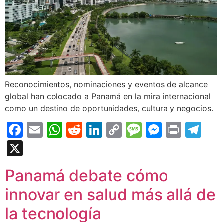
Reconocimientos, nominaciones y eventos de alcance
global han colocado a Panamá en la mira internacional
como un destino de oportunidades, cultura y negocios.
Facebook
Email
WhatsApp
Reddit
LinkedIn
Copy
Message
Messen
Print
Te
Link
X
Panamá debate cómo
innovar en salud más allá de
la tecnología