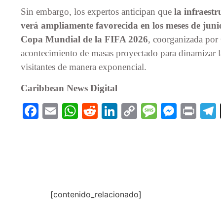
Sin embargo, los expertos anticipan que
la infraest
verá ampliamente favorecida en los meses de junio
Copa Mundial de la FIFA 2026
, coorganizada por
acontecimiento de masas proyectado para dinamizar la
visitantes de manera exponencial.
Caribbean News Digital
Facebook
Email
WhatsApp
Reddit
LinkedIn
Copy
Message
Messe
Pri
Link
[contenido_relacionado]