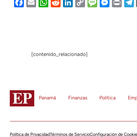
Facebook
Email
WhatsApp
Reddit
LinkedIn
Copy
Message
Messe
Pri
Link
[contenido_relacionado]
Panamá
Finanzas
Política
Emp
Política de Privacidad
Términos de Servicio
Configuración de Cooki