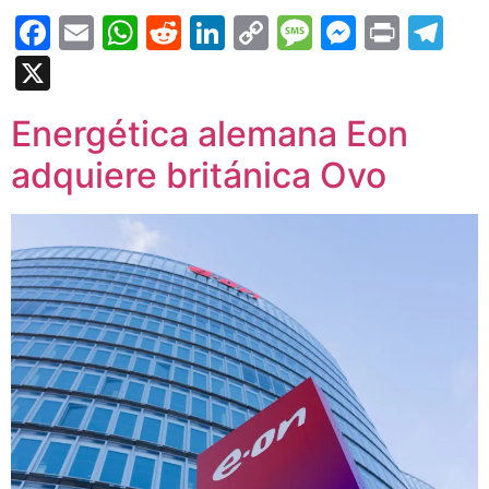
Facebook
Email
WhatsApp
Reddit
LinkedIn
Copy
Message
Messen
Print
Te
Link
X
Energética alemana Eon
adquiere británica Ovo