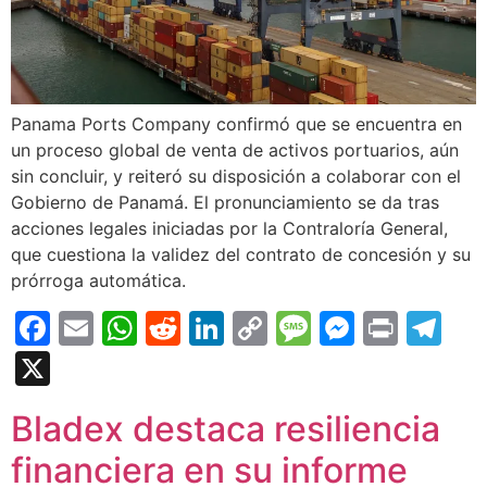
Panama Ports Company confirmó que se encuentra en
un proceso global de venta de activos portuarios, aún
sin concluir, y reiteró su disposición a colaborar con el
Gobierno de Panamá. El pronunciamiento se da tras
acciones legales iniciadas por la Contraloría General,
que cuestiona la validez del contrato de concesión y su
prórroga automática.
Facebook
Email
WhatsApp
Reddit
LinkedIn
Copy
Message
Messen
Print
Te
Link
X
Bladex destaca resiliencia
financiera en su informe