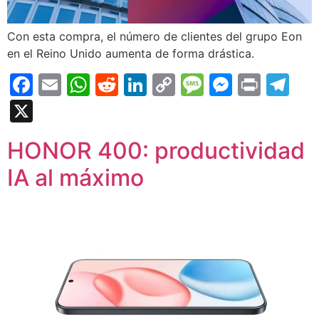
Con esta compra, el número de clientes del grupo Eon
en el Reino Unido aumenta de forma drástica.
Facebook
Email
WhatsApp
Reddit
LinkedIn
Copy
Message
Messen
Print
Te
Link
X
HONOR 400: productividad
IA al máximo