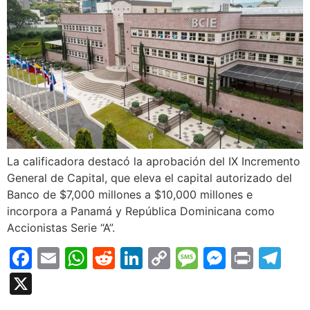
La calificadora destacó la aprobación del IX Incremento
General de Capital, que eleva el capital autorizado del
Banco de $7,000 millones a $10,000 millones e
incorpora a Panamá y República Dominicana como
Accionistas Serie “A”.
Facebook
Email
WhatsApp
Reddit
LinkedIn
Copy
Message
Messen
Print
Te
Link
X