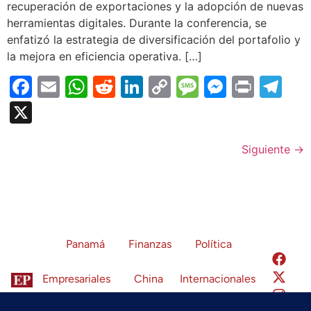
recuperación de exportaciones y la adopción de nuevas
herramientas digitales. Durante la conferencia, se
enfatizó la estrategia de diversificación del portafolio y
la mejora en eficiencia operativa. […]
Facebook
Email
WhatsApp
Reddit
LinkedIn
Copy
Message
Messen
Print
Te
Link
X
Siguiente
→
Panamá
Finanzas
Política
Empresariales
China
Internacionales