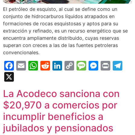
El petróleo de esquisto, al cual se define como un
conjunto de hidrocarburos líquidos atrapados en
formaciones de rocas esquistosas y aptos para su
extracción y refinado, es un recurso energético que se
encuentra ampliamente distribuido, cuyas reservas
superan con creces a las de las fuentes petroleras
convencionales.
Facebook
Email
WhatsApp
Reddit
LinkedIn
Copy
Message
Messen
Print
Te
Link
X
La Acodeco sanciona con
$20,970 a comercios por
incumplir beneficios a
jubilados y pensionados