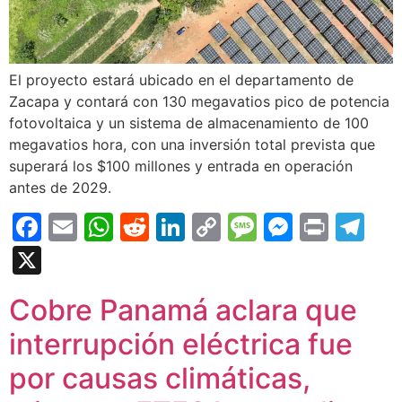
El proyecto estará ubicado en el departamento de
Zacapa y contará con 130 megavatios pico de potencia
fotovoltaica y un sistema de almacenamiento de 100
megavatios hora, con una inversión total prevista que
superará los $100 millones y entrada en operación
antes de 2029.
Facebook
Email
WhatsApp
Reddit
LinkedIn
Copy
Message
Messen
Print
Te
Link
X
Cobre Panamá aclara que
interrupción eléctrica fue
por causas climáticas,