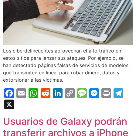
Los ciberdelincuentes aprovechan el alto tráfico en
estos sitios para lanzar sus ataques. Por ejemplo, se
han detectado páginas falsas de servicios de modelos
que transmiten en línea, para robar dinero, datos y
extorsionar a las víctimas.
Facebook
Email
WhatsApp
Reddit
LinkedIn
Copy
Message
Messen
Print
Te
Link
X
Usuarios de Galaxy podrán
transferir archivos a iPhone