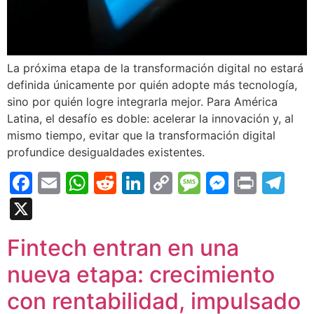
La próxima etapa de la transformación digital no estará
definida únicamente por quién adopte más tecnología,
sino por quién logre integrarla mejor. Para América
Latina, el desafío es doble: acelerar la innovación y, al
mismo tiempo, evitar que la transformación digital
profundice desigualdades existentes.
Facebook
Email
WhatsApp
Reddit
LinkedIn
Copy
Message
Messen
Print
Te
Link
X
Fintech entran en una
nueva etapa: crecimiento
con rentabilidad, impulsado