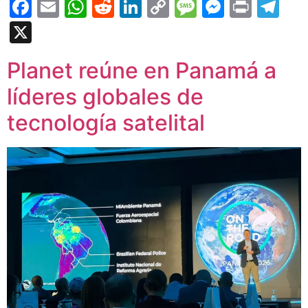
Facebook
Email
WhatsApp
Reddit
LinkedIn
Copy
Message
Messen
Print
Te
Link
X
Planet reúne en Panamá a
líderes globales de
tecnología satelital