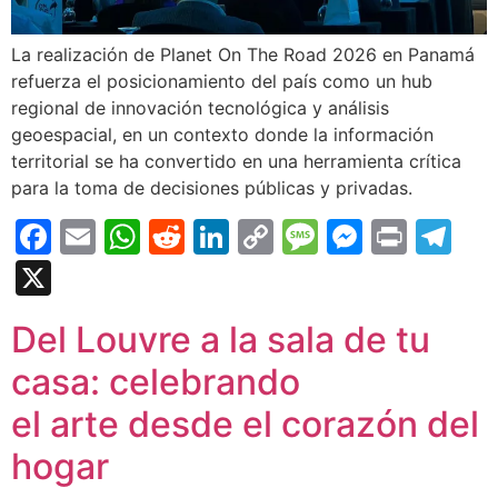
La realización de Planet On The Road 2026 en Panamá
refuerza el posicionamiento del país como un hub
regional de innovación tecnológica y análisis
geoespacial, en un contexto donde la información
territorial se ha convertido en una herramienta crítica
para la toma de decisiones públicas y privadas.
Facebook
Email
WhatsApp
Reddit
LinkedIn
Copy
Message
Messen
Print
Te
Link
X
Del Louvre a la sala de tu
casa: celebrando
el arte desde el corazón del
hogar