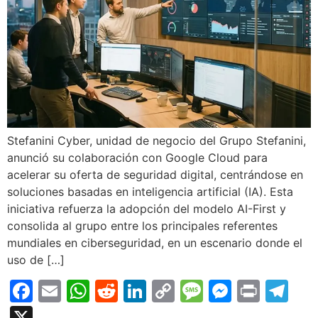
Stefanini Cyber, unidad de negocio del Grupo Stefanini,
anunció su colaboración con Google Cloud para
acelerar su oferta de seguridad digital, centrándose en
soluciones basadas en inteligencia artificial (IA). Esta
iniciativa refuerza la adopción del modelo AI-First y
consolida al grupo entre los principales referentes
mundiales en ciberseguridad, en un escenario donde el
uso de […]
Facebook
Email
WhatsApp
Reddit
LinkedIn
Copy
Message
Messen
Print
Te
Link
X