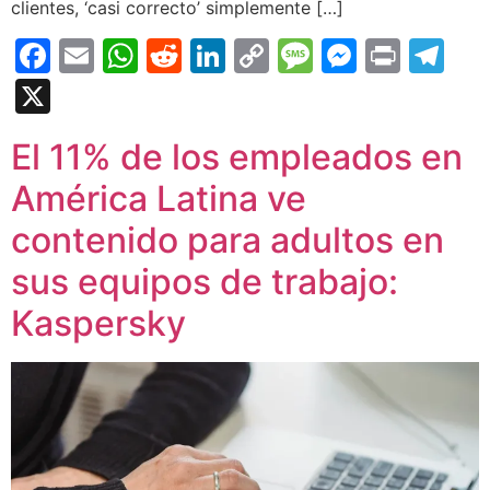
clientes, ‘casi correcto’ simplemente […]
Facebook
Email
WhatsApp
Reddit
LinkedIn
Copy
Message
Messen
Print
Te
Link
X
El 11% de los empleados en
América Latina ve
contenido para adultos en
sus equipos de trabajo:
Kaspersky