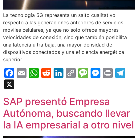
La tecnología 5G representa un salto cualitativo
respecto a las generaciones anteriores de servicios
móviles celulares, ya que no solo ofrece mayores
velocidades de conexión, sino que también posibilita
una latencia ultra baja, una mayor densidad de
dispositivos conectados y una eficiencia energética
superior.
Facebook
Email
WhatsApp
Reddit
LinkedIn
Copy
Message
Messen
Print
Te
Link
X
SAP presentó Empresa
Autónoma, buscando llevar
la IA empresarial a otro nivel