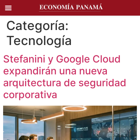
Ir al
contenido
Categoría:
Tecnología
Stefanini y Google Cloud
expandirán una nueva
arquitectura de seguridad
corporativa