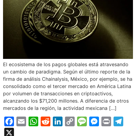
El ecosistema de los pagos globales está atravesando
un cambio de paradigma. Según el último reporte de la
firma de análisis Chainalysis, México, por ejemplo, se ha
consolidado como el tercer mercado en América Latina
por volumen de transacciones en criptoactivos,
alcanzando los $71,200 millones. A diferencia de otros
mercados de la región, la actividad mexicana […]
Facebook
Email
WhatsApp
Reddit
LinkedIn
Copy
Message
Messen
Print
Te
Link
X