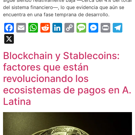
del sistema financiero—, lo que evidencia que aún se
encuentra en una fase temprana de desarrollo.
Facebook
Email
WhatsApp
Reddit
LinkedIn
Copy
Message
Messen
Print
Te
Link
X
Blockchain y Stablecoins:
factores que están
revolucionando los
ecosistemas de pagos en A.
Latina