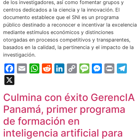
de los investigadores, así como fomentar grupos y
centros dedicados a la ciencia y la innovación. El
documento establece que el SNI es un programa
público destinado a reconocer e incentivar la excelencia
mediante estímulos económicos y distinciones
otorgadas en procesos competitivos y transparentes,
basados en la calidad, la pertinencia y el impacto de la
investigación.
Facebook
Email
WhatsApp
Reddit
LinkedIn
Copy
Message
Messen
Print
Te
Link
X
Culmina con éxito GerencIA
Panamá, primer programa
de formación en
inteligencia artificial para