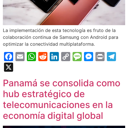
La implementación de esta tecnología es fruto de la
colaboración continua de Samsung con Android para
optimizar la conectividad multiplataforma.
Facebook
Email
WhatsApp
Reddit
LinkedIn
Copy
Message
Messen
Print
Te
Link
X
Panamá se consolida como
hub estratégico de
telecomunicaciones en la
economía digital global