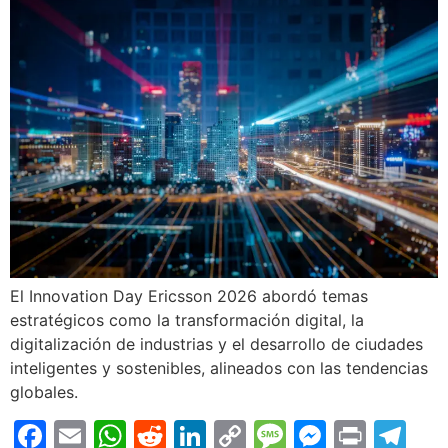
El Innovation Day Ericsson 2026 abordó temas
estratégicos como la transformación digital, la
digitalización de industrias y el desarrollo de ciudades
inteligentes y sostenibles, alineados con las tendencias
globales.
Facebook
Email
WhatsApp
Reddit
LinkedIn
Copy
Message
Messen
Print
Te