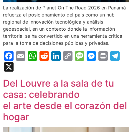
La realización de Planet On The Road 2026 en Panamá
refuerza el posicionamiento del país como un hub
regional de innovación tecnológica y análisis
geoespacial, en un contexto donde la información
territorial se ha convertido en una herramienta crítica
para la toma de decisiones públicas y privadas.
Facebook
Email
WhatsApp
Reddit
LinkedIn
Copy
Message
Messen
Print
Te
Link
X
Del Louvre a la sala de tu
casa: celebrando
el arte desde el corazón del
hogar