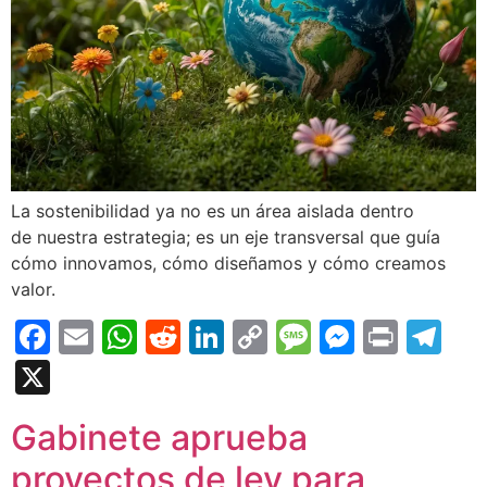
La sostenibilidad ya no es un área aislada dentro
de nuestra estrategia; es un eje transversal que guía
cómo innovamos, cómo diseñamos y cómo creamos
valor.
Facebook
Email
WhatsApp
Reddit
LinkedIn
Copy
Message
Messen
Print
Te
Link
X
Gabinete aprueba
proyectos de ley para