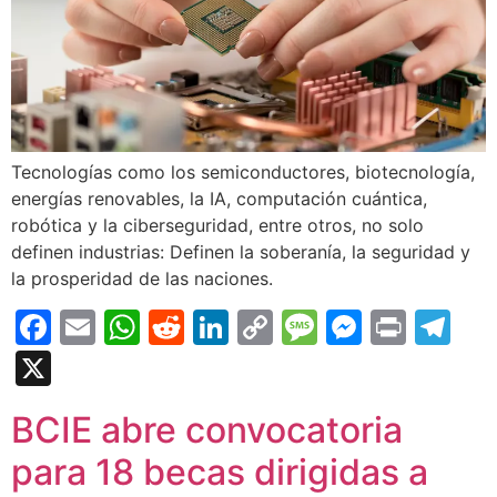
Tecnologías como los semiconductores, biotecnología,
energías renovables, la IA, computación cuántica,
robótica y la ciberseguridad, entre otros, no solo
definen industrias: Definen la soberanía, la seguridad y
la prosperidad de las naciones.
Facebook
Email
WhatsApp
Reddit
LinkedIn
Copy
Message
Messen
Print
Te
Link
X
BCIE abre convocatoria
para 18 becas dirigidas a