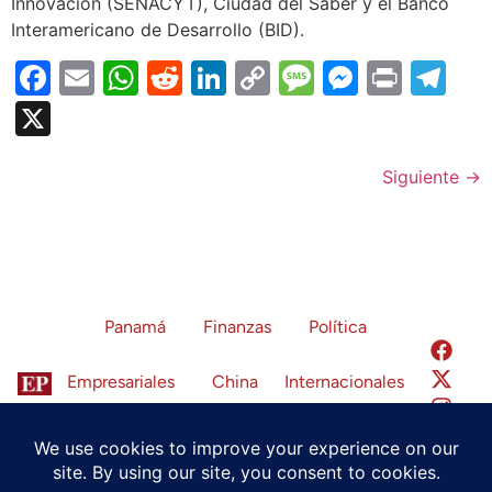
Innovación (SENACYT), Ciudad del Saber y el Banco
Interamericano de Desarrollo (BID).
Facebook
Email
WhatsApp
Reddit
LinkedIn
Copy
Message
Messen
Print
Te
Link
X
Siguiente
→
Panamá
Finanzas
Política
Empresariales
China
Internacionales
Tech & Innovación
Regiones