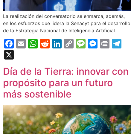
La realización del conversatorio se enmarca, además,
en los esfuerzos que lidera la Senacyt para el desarrollo
de la Estrategia Nacional de Inteligencia Artificial.
Facebook
Email
WhatsApp
Reddit
LinkedIn
Copy
Message
Messen
Print
Te
Link
X
Día de la Tierra: innovar con
propósito para un futuro
más sostenible