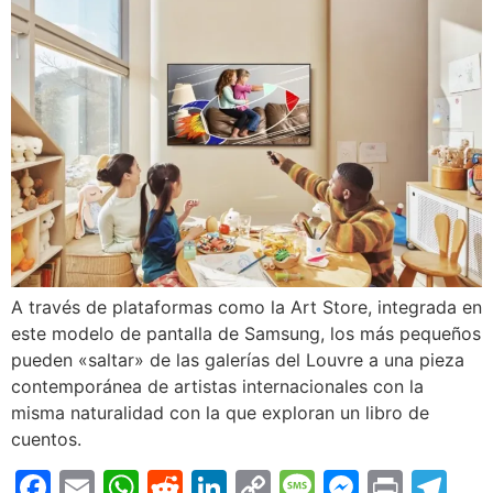
A través de plataformas como la Art Store, integrada en
este modelo de pantalla de Samsung, los más pequeños
pueden «saltar» de las galerías del Louvre a una pieza
contemporánea de artistas internacionales con la
misma naturalidad con la que exploran un libro de
cuentos.
Facebook
Email
WhatsApp
Reddit
LinkedIn
Copy
Message
Messen
Print
Te