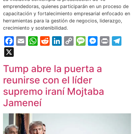
emprendedoras, quienes participarán en un proceso de
capacitación y fortalecimiento empresarial enfocado en
herramientas para la gestión de negocios, liderazgo,
crecimiento y sostenibilidad.
Facebook
Email
WhatsApp
Reddit
LinkedIn
Copy
Message
Messen
Print
Te
Link
X
Tump abre la puerta a
reunirse con el líder
supremo iraní Mojtaba
Jameneí