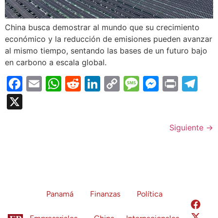
China busca demostrar al mundo que su crecimiento
económico y la reducción de emisiones pueden avanzar
al mismo tiempo, sentando las bases de un futuro bajo
en carbono a escala global.
Facebook
Email
WhatsApp
Reddit
LinkedIn
Copy
Message
Messen
Print
Te
Link
X
Siguiente
→
Panamá
Finanzas
Política