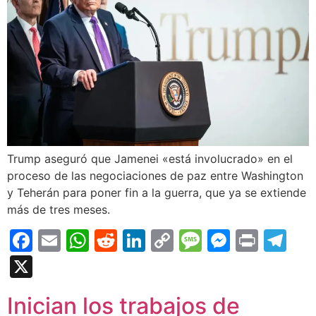
Trump aseguró que Jamenei «está involucrado» en el
proceso de las negociaciones de paz entre Washington
y Teherán para poner fin a la guerra, que ya se extiende
más de tres meses.
Facebook
Email
WhatsApp
Reddit
LinkedIn
Copy
Message
Messen
Print
Te
Link
X
Inician los trabajos de