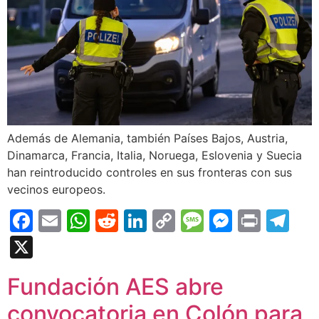
Además de Alemania, también Países Bajos, Austria,
Dinamarca, Francia, Italia, Noruega, Eslovenia y Suecia
han reintroducido controles en sus fronteras con sus
vecinos europeos.
Facebook
Email
WhatsApp
Reddit
LinkedIn
Copy
Message
Messen
Print
Te
Link
X
Fundación AES abre
convocatoria en Colón para