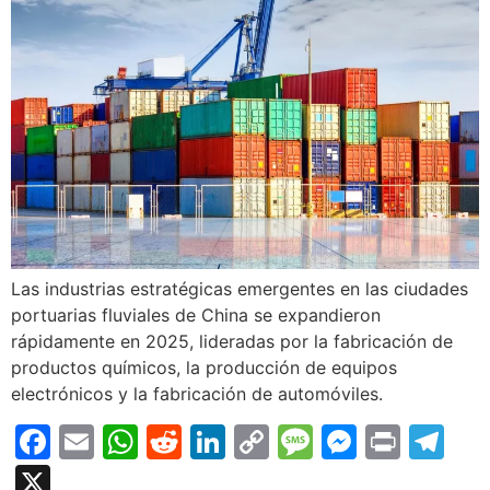
Las industrias estratégicas emergentes en las ciudades
portuarias fluviales de China se expandieron
rápidamente en 2025, lideradas por la fabricación de
productos químicos, la producción de equipos
electrónicos y la fabricación de automóviles.
Facebook
Email
WhatsApp
Reddit
LinkedIn
Copy
Message
Messen
Print
Te
Link
X