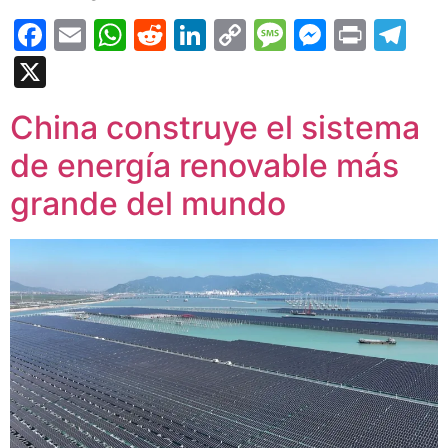
Facebook
Email
WhatsApp
Reddit
LinkedIn
Copy
Message
Messen
Print
Te
Link
X
China construye el sistema
de energía renovable más
grande del mundo