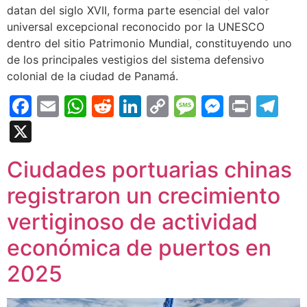
datan del siglo XVII, forma parte esencial del valor
universal excepcional reconocido por la UNESCO
dentro del sitio Patrimonio Mundial, constituyendo uno
de los principales vestigios del sistema defensivo
colonial de la ciudad de Panamá.
Facebook
Email
WhatsApp
Reddit
LinkedIn
Copy
Message
Messen
Print
Te
Link
X
Ciudades portuarias chinas
registraron un crecimiento
vertiginoso de actividad
económica de puertos en
2025