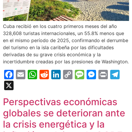
Cuba recibió en los cuatro primeros meses del año
328,608 turistas internacionales, un 55.8% menos que
en el mismo período de 2025, confirmando el derrumbe
del turismo en la isla caribeña por las dificultades
derivadas de su grave crisis económica y la
incertidumbre creadas por las presiones de Washington.
Facebook
Email
WhatsApp
Reddit
LinkedIn
Copy
Message
Messen
Print
Te
Link
X
Perspectivas económicas
globales se deterioran ante
la crisis energética y la