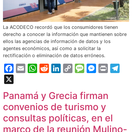
La ACODECO recordó que los consumidores tienen
derecho a conocer la información que mantienen sobre
ellos las agencias de información de datos y los
agentes económicos, así como a solicitar la
rectificación o eliminación de datos erróneos.
Facebook
Email
WhatsApp
Reddit
LinkedIn
Copy
Message
Messen
Print
Te
Link
X
Panamá y Grecia firman
convenios de turismo y
consultas políticas, en el
marco de la reunión Mulino-