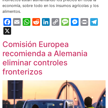
economía, sobre todo en los insumos agrícolas y los
alimentos.
Facebook
Email
WhatsApp
Reddit
LinkedIn
Copy
Message
Messen
Print
Te
Link
X
Comisión Europea
recomienda a Alemania
eliminar controles
fronterizos